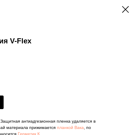
я V-Flex
 Защитная антиадгезионная пленка удаляется в
край материала прижимается
планкой Вака
, по
наносится
Герметик К
.