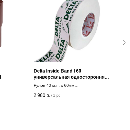
Delta Inside Band I 60
ПВХ
l
универсальная односторонняя
Clas
лента для пароизоляции
Рулон 40 м.п. х 60мм
(2.1
Страна Германия
2 980
р.
1 15
/
1 pc