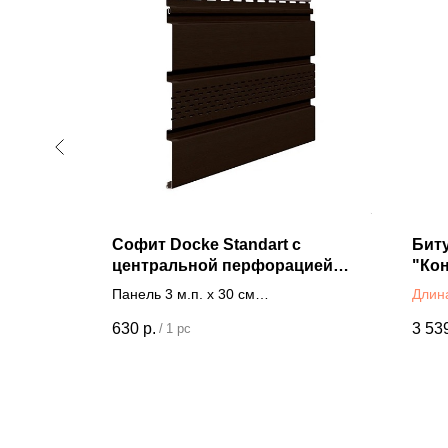
l
Софит Docke Standart с
Биту
центральной перфорацией
"Кон
L=3m Белый/Коричневый
Панель 3 м.п. х 30 см
Длин
Шири
630
р.
3 53
/
1 pc