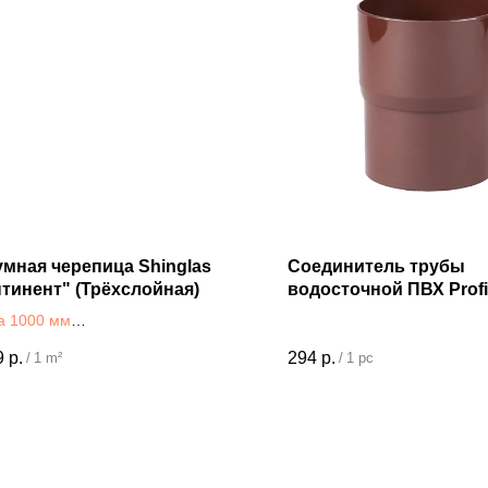
мная черепица Shinglas
Соединитель трубы
тинент" (Трёхслойная)
водосточной ПВХ Profi
а 1000 мм
на 349мм
9
р.
294
р.
/
1 m²
/
1 pc