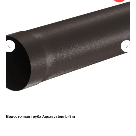
Водосточная труба Aquasystem L=3m
Же
1 690
р.
1 5